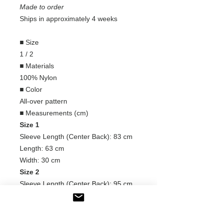
Made to order
Ships in approximately 4 weeks
■ Size
1 / 2
■ Materials
100% Nylon
■ Color
All-over pattern
■ Measurements (cm)
Size 1
Sleeve Length (Center Back): 83 cm
Length: 63 cm
Width: 30 cm
Size 2
Sleeve Length (Center Back): 95 cm
Length: 68 cm
Width: 30 cm